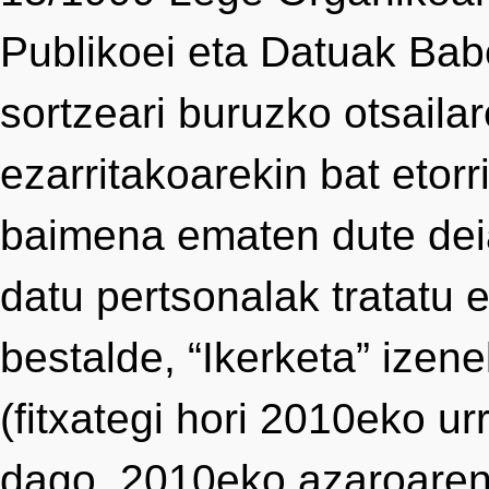
Publikoei eta Datuak Bab
sortzeari buruzko otsail
ezarritakoarekin bat etorr
baimena ematen dute deia
datu pertsonalak tratatu 
bestalde, “Ikerketa” izene
(fitxategi hori 2010eko u
dago, 2010eko azaroaren