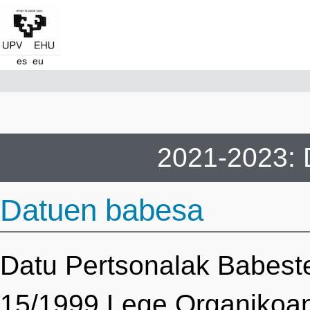
es
eu
2021-2023: D
Datuen babesa
Datu Pertsonalak Babest
15/1999 Lege Organikoan 