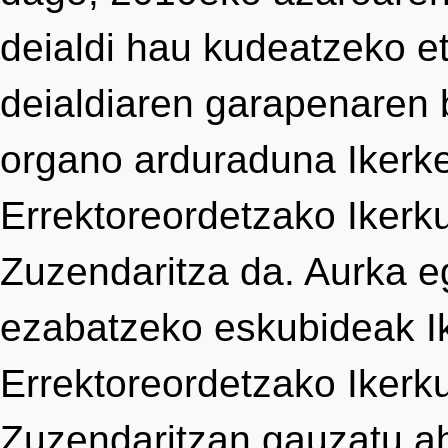
deialdi hau kudeatzeko eta
deialdiaren garapenaren 
organo arduraduna Ikerke
Errektoreordetzako Ikerk
Zuzendaritza da. Aurka eg
ezabatzeko eskubideak Ik
Errektoreordetzako Ikerk
Zuzendaritzan gauzatu ah