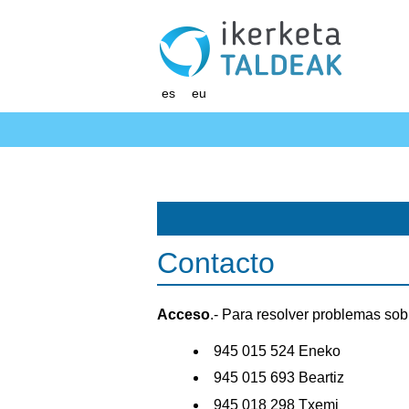
es
eu
Contacto
Acceso
.- Para resolver problemas sobr
945 015 524 Eneko
945 015 693 Beartiz
945 018 298 Txemi