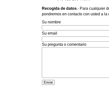
Recogida de datos
.- Para cualquier 
pondremos en contacto con usted a la
Su nombre
Su email
Su pregunta o comentario
Dejar
este
campo
en
blanco